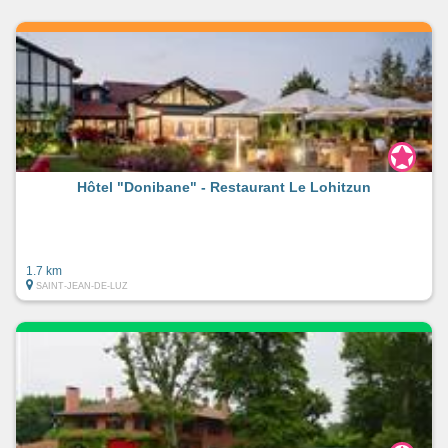
confidentielles
:
• Restaurant BRUT – Saint-Jean-de-Luz, en zone
piétonne, un jeune chef talentueux et inspiré
• Maison Larralde – Ascain, adresse familiale
incontournable, célèbre pour sa délicieuse omelette aux
cèpes
Ces suggestions ne sont qu’un aperçu… Je serai
heureuse de vous transmettre, sur simple demande,
Hôtel "Donibane" - Restaurant Le Lohitzun
mon carnet d’adresses complet regroupant mes tables
préférées ainsi que quelques pépites plus secrètes que
je réserve à mes hôtes.
1.7 km
SAINT-JEAN-DE-LUZ