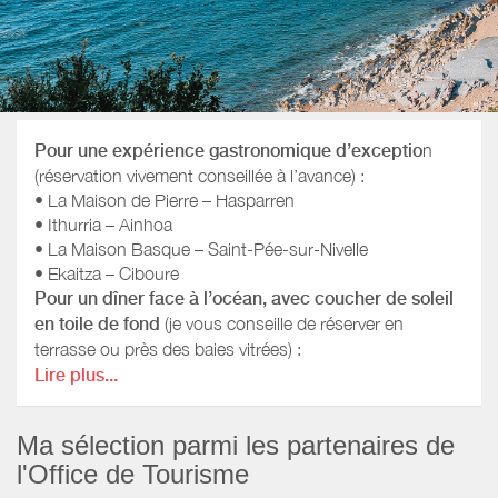
Pour une expérience gastronomique d’exceptio
n
(réservation vivement conseillée à l’avance) :
• La Maison de Pierre – Hasparren
• Ithurria – Ainhoa
• La Maison Basque – Saint-Pée-sur-Nivelle
• Ekaitza – Ciboure
Pour un dîner face à l’océan, avec coucher de soleil
en toile de fond
(je vous conseille de réserver en
terrasse ou près des baies vitrées) :
• La Plancha – Bidart, poissons grillés et ambiance
Lire plus...
marine
• Txamara, cuisine raffinée et créative
Ma sélection parmi les partenaires de
• Le Socket – Bidart, sur le golf d’Ilbarritz, avec sa vue
l'Office de Tourisme
magnifique sur l’océan et sa cuisine raffinée
Et parmi mes dernières découvertes, plus