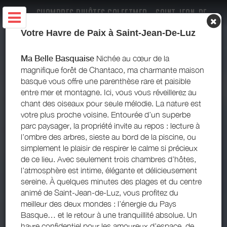
CHAMBRES D'HÔTES GOLFETMER - SAINT-JEAN-DE-
LUZ - PAYS BASQUE
Votre Havre de Paix à Saint-Jean-De-Luz
Ma Belle Basquaise
Nichée au cœur de la
magnifique forêt de Chantaco, ma charmante maison
basque vous offre une parenthèse rare et paisible
entre mer et montagne. Ici, vous vous réveillerez au
chant des oiseaux pour seule mélodie. La nature est
votre plus proche voisine. Entourée d’un superbe
parc paysager, la propriété invite au repos : lecture à
l’ombre des arbres, sieste au bord de la piscine, ou
simplement le plaisir de respirer le calme si précieux
de ce lieu. Avec seulement trois chambres d’hôtes,
l’atmosphère est intime, élégante et délicieusement
sereine. À quelques minutes des plages et du centre
animé de Saint-Jean-de-Luz, vous profitez du
meilleur des deux mondes : l’énergie du Pays
Basque… et le retour à une tranquillité absolue. Un
havre confidentiel pour les amoureux d’espace, de