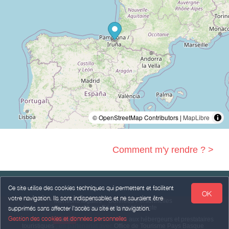
© OpenStreetMap Contributors |
MapLibre
Comment m'y rendre ? >
Ce site utilise des cookies techniques qui permettent et facilitent
OK
votre navigation. Ils sont indispensables et ne sauraient être
Mentions légales
Données Personnelles
Conditions Générales de Vente
supprimés sans affecter l’accès au site et la navigation.
Gestion des cookies et données personnelles
Propulsé par
,
services destinés
aux hébergeurs et prestataires
weebnb
touristiques
,
en partenariat avec
Office de Tourisme Pays Basque
.